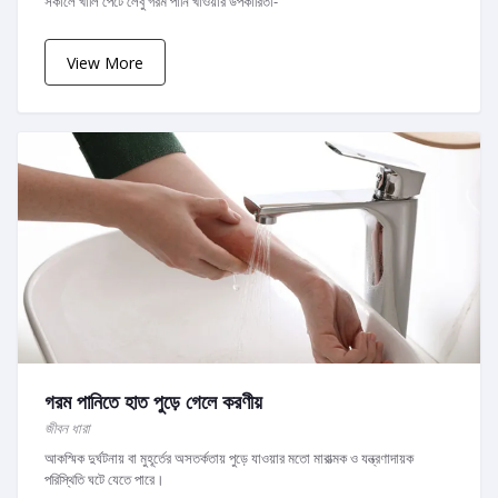
সকালে খালি পেটে লেবু গরম পানি খাওয়ার উপকারিতা-
View More
গরম পানিতে হাত পুড়ে গেলে করণীয়
জীবন ধারা
আকস্মিক দুর্ঘটনায় বা মুহূর্তের অসতর্কতায় পুড়ে যাওয়ার মতো মারাত্মক ও যন্ত্রণাদায়ক
পরিস্থিতি ঘটে যেতে পারে।