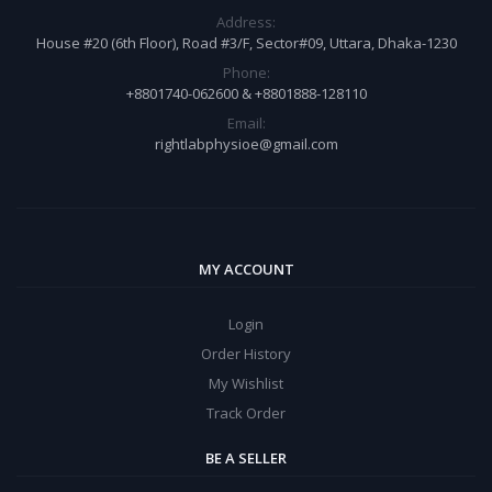
Address:
House #20 (6th Floor), Road #3/F, Sector#09, Uttara, Dhaka-1230
Phone:
+8801740-062600 & +8801888-128110
Email:
rightlabphysioe@gmail.com
MY ACCOUNT
Login
Order History
My Wishlist
Track Order
BE A SELLER