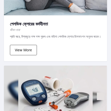
পেলভিক ফ্লোরের কর্মহীনতা
জীবন ধারা
প্রতি বছর, বিশ্বজুড়ে লক্ষ লক্ষ পুরুষ এবং মহিলা পেলভিক ফ্লোর ডিসফাংশন অনুভব করেন।
View More